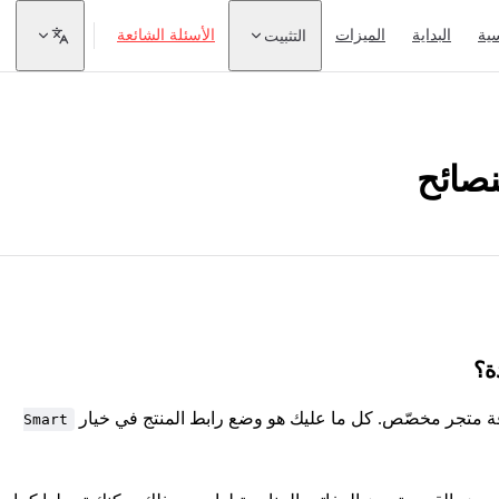
سية
البداية
الميزات
التثبيت
الأسئلة الشائعة
نصائح
ة؟
فة متجر مخصّص. كل ما عليك هو وضع رابط المنتج في خيار
Smart